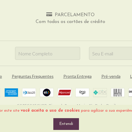
PARCELAMENTO
Com todos os cartões de crédito
o
Perguntas Frequentes
Pronta Entrega
Pré-venda
L
GG REGGAE SHOP - Discos de Reggae Music - São Paulo - Brasil
r este site
você aceita o uso de cookies
para agilizar a sua experiên
Copyright GG Reggae Shop - 2026. Todos os direitos reservados.
Entendi