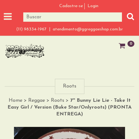
Cadastre-se
Login
(11) 98334-1967 |
atendimento@ggreggaeshop.com.br
0
Roots
Home
>
Reggae
>
Roots
>
7'' Bunny Lie Lie - Take It
Easy Girl / Version (Buke Star/Onlyroots) (PRONTA
ENTREGA)