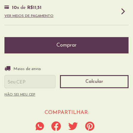
10
x de
R$11,51
VER MEIOS DE PAGAMENTO
Entregas para o CEP:
Alterar CEP
Meios de envio
Calcular
NÃO SEI MEU CEP
COMPARTILHAR: