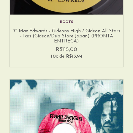
ROOTS
7'' Max Edwards - Gideons High / Gideon All Stars
- Ixes (Gideon/Dub Store Japan) (PRONTA
ENTREGA)
R$115,00
10
x de
R$13,94