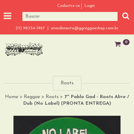
Cadastre-se
Login
(11) 98334-1967 |
atendimento@ggreggaeshop.com.br
0
Roots
Home
>
Reggae
>
Roots
>
7'' Pablo Gad - Roots Alive /
Dub (No Label) (PRONTA ENTREGA)