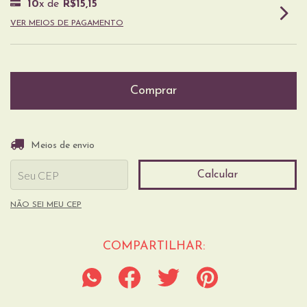
10
x de
R$15,15
VER MEIOS DE PAGAMENTO
Entregas para o CEP:
Alterar CEP
Meios de envio
Calcular
NÃO SEI MEU CEP
COMPARTILHAR: