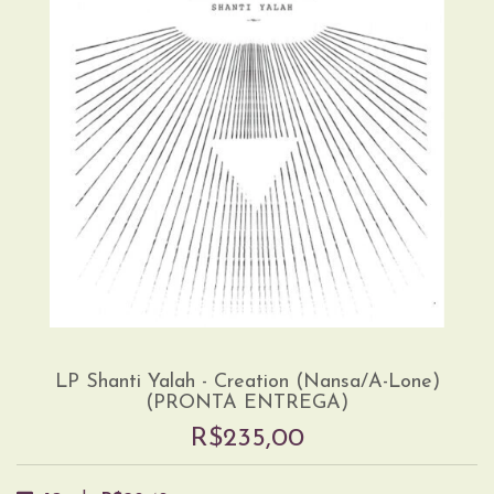
LP Shanti Yalah - Creation (Nansa/A-Lone)
(PRONTA ENTREGA)
R$235,00