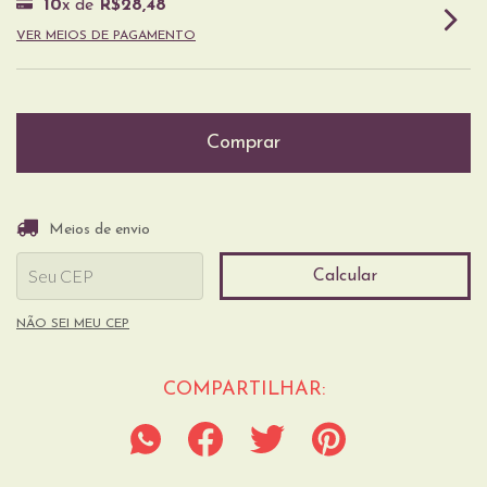
10
x de
R$28,48
VER MEIOS DE PAGAMENTO
Entregas para o CEP:
Alterar CEP
Meios de envio
Calcular
NÃO SEI MEU CEP
COMPARTILHAR: