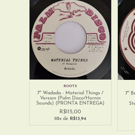
ROOTS
7'' Wadada - Material Things /
7'' 
Version (Palm Disco/Hornin
Sounds) (PRONTA ENTREGA)
St
R$115,00
10
x de
R$13,94