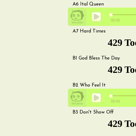
A6
Ital Queen
A7
Hard Times
B1
God Bless The Day
B2
Who Feel It
B3
Don't Show Off