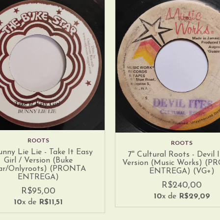
ROOTS
ROOTS
Bunny Lie Lie - Take It Easy
7'' Cultural Roots - Devil I
Girl / Version (Buke
Version (Music Works) (
ar/Onlyroots) (PRONTA
ENTREGA) (VG+)
ENTREGA)
R$240,00
R$95,00
10
x de
R$29,09
10
x de
R$11,51