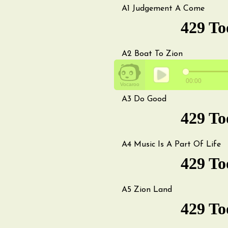
A1
Judgement A Come
A2
Boat To Zion
A3
Do Good
A4
Music Is A Part Of Life
A5
Zion Land