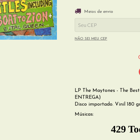
Entregas para o CEP:
Meios de envio
NÃO SEI MEU CEP
LP The Maytones - The Bes
ENTREGA)
Disco importado. Vinil 180 g
Músicas: