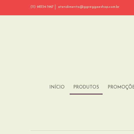
(11) 98334-1967
atendimento@ggreggaeshop.com.br
INÍCIO
PRODUTOS
PROMOÇÕ