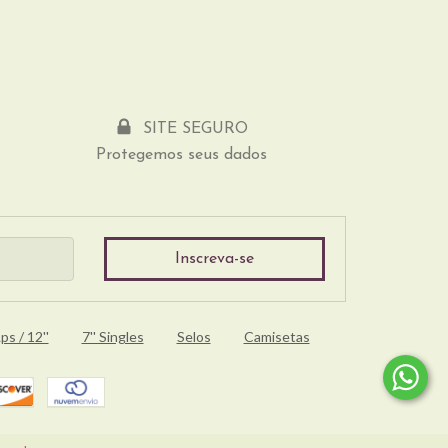
SITE SEGURO
Protegemos seus dados
ps / 12''
7'' Singles
Selos
Camisetas