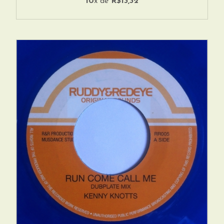
10
x de
R$13,32