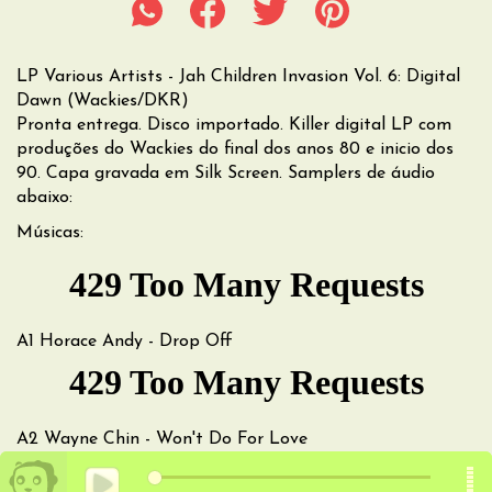
LP Various Artists - Jah Children Invasion Vol. 6: Digital
Dawn (Wackies/DKR)
Pronta entrega. Disco importado. Killer digital LP com
produções do Wackies do final dos anos 80 e inicio dos
90. Capa gravada em Silk Screen. Samplers de áudio
abaixo:
Músicas:
A1
Horace Andy - Drop Off
A2
Wayne Chin - Won't Do For Love