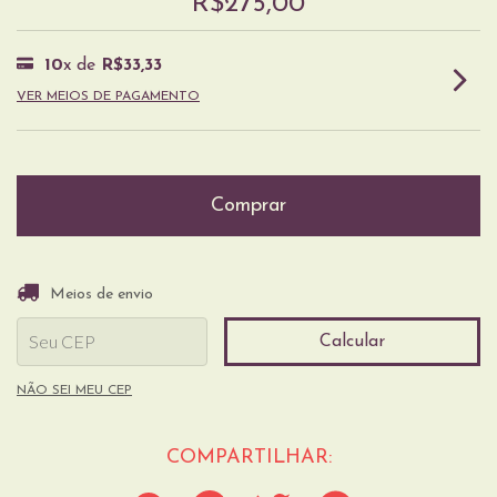
R$275,00
10
x de
R$33,33
VER MEIOS DE PAGAMENTO
Entregas para o CEP:
Alterar CEP
Meios de envio
Calcular
NÃO SEI MEU CEP
COMPARTILHAR: